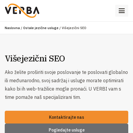
Naslovna
/
Ostale jezične usluge
/
Višejezični SEO
Višejezični SEO
Ako želite proširiti svoje poslovanje te poslovati globalno
ili međunarodno, svoj sadržaj i usluge morate optimirati
kako bi ih web-tražilice mogle pronaći. U VERBI vam s
time pomaže naš specijalizirani tim.
Kontaktirajte nas
Pogledajte usluge